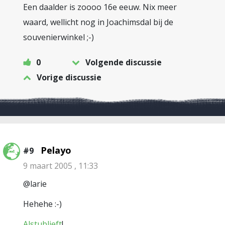
Een daalder is zoooo 16e eeuw. Nix meer
waard, wellicht nog in Joachimsdal bij de
souvenierwinkel ;-)
0
Volgende discussie
Vorige discussie
Pelayo
#9
9 maart 2005 , 11:33
@larie
Hehehe :-)
Alstublieft
!