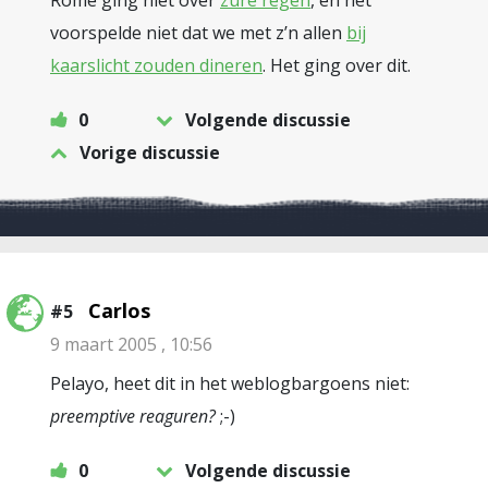
Rome ging niet over
zure regen
, en het
voorspelde niet dat we met z’n allen
bij
kaarslicht zouden dineren
. Het ging over dit.
0
Volgende discussie
Vorige discussie
Carlos
#5
9 maart 2005 , 10:56
Pelayo, heet dit in het weblogbargoens niet:
preemptive reaguren?
;-)
0
Volgende discussie