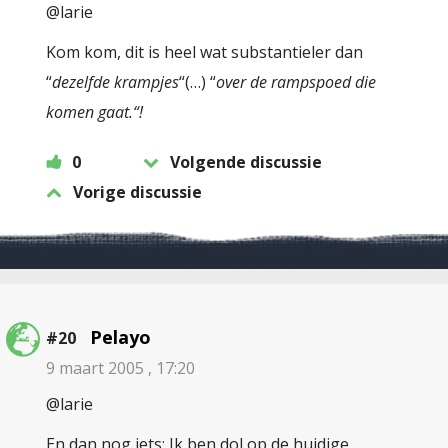
@larie
Kom kom, dit is heel wat substantieler dan
“
dezelfde krampjes
“(…) “
over de rampspoed die
komen gaat.
“!
0
Volgende discussie
Vorige discussie
Pelayo
#20
9 maart 2005 , 17:20
@larie
En dan nog iets: Ik ben dol op de huidige