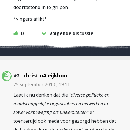
doortastend in te grijpen.
*vingers aflikt*
0
Volgende discussie
christinA eijkhout
#2
25 september 2010 , 19:11
Laat ik nu denken dat die
“diverse politieke en
maatschappelijke organisaties en netwerken in
zowel vakbeweging als universiteiten”
er
toentertijd ook mede voor gezorgd hebben dat
de banken dermate
ondersteund
werden dat de