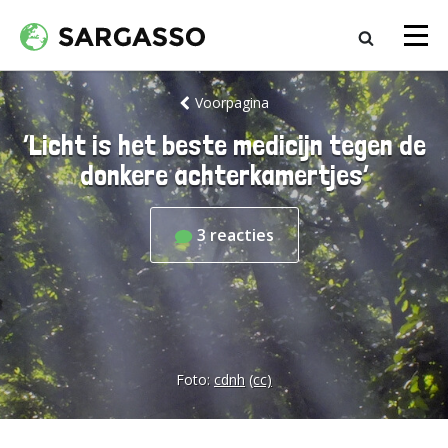
Voorpagina
‘Licht is het beste medicijn tegen de
donkere achterkamertjes’
3
reacties
Foto:
cdnh
(cc)