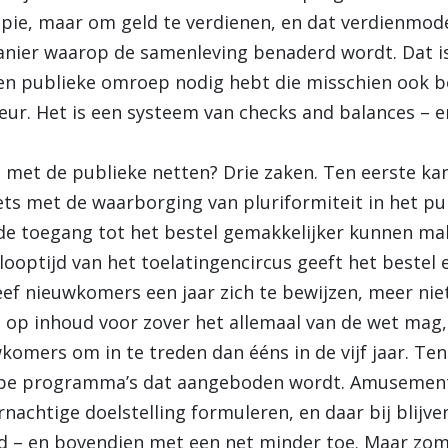
ropie, maar om geld te verdienen, en dat verdienmode
nier waarop de samenleving benaderd wordt. Dat is 
en publieke omroep nodig hebt die misschien ook be
leur. Het is een systeem van checks and balances – en
et de publieke netten? Drie zaken. Ten eerste kan 
iets met de waarborging van pluriformiteit in het p
e toegang tot het bestel gemakkelijker kunnen mak
 looptijd van het toelatingencircus geeft het bestel e
 Geef nieuwkomers een jaar zich te bewijzen, meer ni
t op inhoud voor zover het allemaal van de wet mag,
omers om in te treden dan ééns in de vijf jaar. Ten 
 type programma’s dat aangeboden wordt. Amusement
rnachtige doelstelling formuleren, en daar bij blijv
d – en bovendien met een net minder toe. Maar zoma