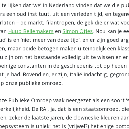
te lijken dat ‘we’ in Nederland vinden dat we die p
rs een oud instituut, uit een verleden tijd, en teg
laten – de markt, filantropen, de gek die er wat voor
van
Huub Bellemakers
en
Simon Otjes
. Nou kan je e
oud’ is en ‘niet meer van deze tijd’, en er zijn goed
en, maar beide betogen maken uiteindelijk een klas
zijn om het bestaande volledig uit te wissen en er 
weinige constanten in de geschiedenis tot op heden i
at je had. Bovendien, er zijn, Italië indachtig, gegr
 op onze publieke omroep.
nze Publieke Omroep vaak neergezet als een soort ‘s
rkelijkheid. De RAI, ja, dat is een staatsomroep, di
en, zeker de laatste jaren, de clowneske kleuren a
psysteem is uniek: het is (vrijwel?) het enige bot