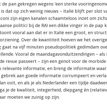
t de pan gekregen wegens ‘een sterke vooringenome
is dat op zich weinig nieuws – Italië blijft per slot 
coni zijn eigen kanalen schaamteloos inzet om zich
iaanse politici bij de RAI een dikke vinger in de pap
ont vooral aan dat er in Italië een groot, en struc
oorziening. Over de kwantiteit hoeven we het overig
 gaat na vijf minuten pseudopolitiek gedimdam ove
ellende. Vooral de maandagavonduitzendingen – als i
e revue passeert – zijn een genot voor de morbide
jk relevante informatie, en breng de informatie waar
gebrek aan goede informatie corrumpeert en verlam
an ooit, en als je als Nederlander een tijdje daadwer
a je de kwaliteit, integerheid, diepgang én (relatiev
ar moeten we zuinig op zijn.