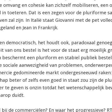
ge omvang en cohesie kan zichzelf mobiliseren, een 
d in toeteren. Dat is een zegen voor de pluriforme 
ven zal zijn. In Italië staat Giovanni met de pet voll
geland en Jean in Frankrijk.
leen democratisch, het houdt ook, paradoxaal genoeg
it van ons bestel is het voor de staat erg moeilijk g
 beschermt een pluriform en stabiel publiek bestel
de sociale aanwezigheid van problemen, onderwerp
mmercie gedomineerde markt ondergesneeuwd raken: 
p beter of zelfs even goed in staat zou zijn de plu
 te geven is onzin totdat het wetenschappelijk bew
aarop duidt.
id bij de commerciëlen? En waar het progressieve? R