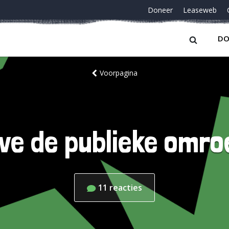
Doneer
Leaseweb
DO
Voorpagina
ve de publieke omro
11
reacties