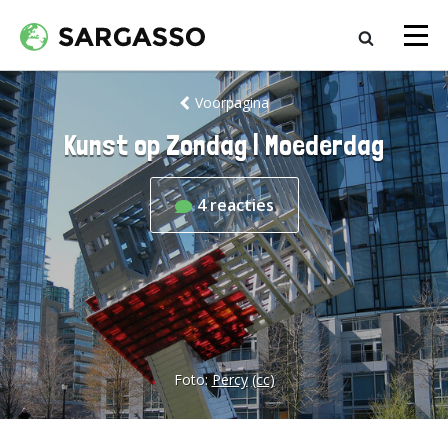
Voorpagina
Kunst op Zondag | Moederdag
4
reacties
Foto:
Percy
(cc)