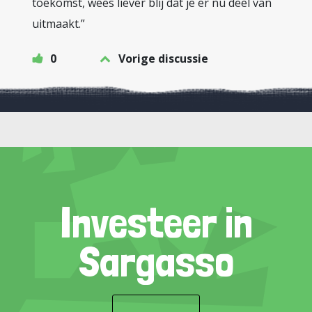
toekomst, wees liever blij dat je er nu deel van
uitmaakt.”
0
Vorige discussie
Investeer in
Sargasso