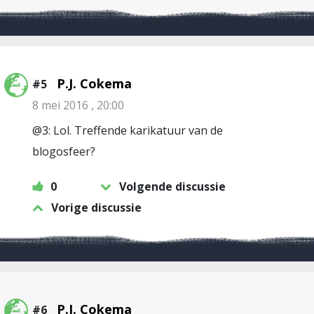
P.J. Cokema
#5
8 mei 2016 , 20:00
@3: Lol. Treffende karikatuur van de
blogosfeer?
0
Volgende discussie
Vorige discussie
P.J. Cokema
#6