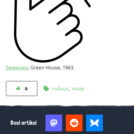
Semionov
, Green House, 1963.
cultuur
muze
0
Deel artikel