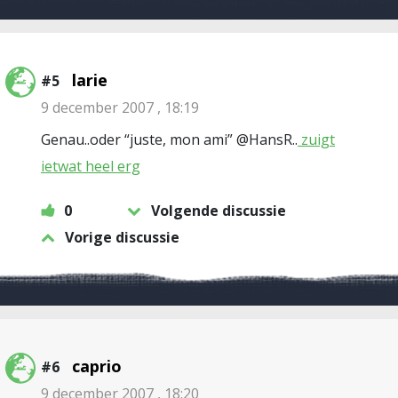
larie
#5
9 december 2007 , 18:19
Genau..oder “juste, mon ami” @HansR..
zuigt
ietwat heel erg
0
Volgende discussie
Vorige discussie
caprio
#6
9 december 2007 , 18:20