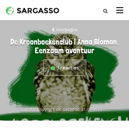
Voorpagina
De Kroonboekenclub | Anna Blaman,
Eenzaam avontuur
3
reacties
Foto:
copyright ok. Gecheckt 21-02-2022