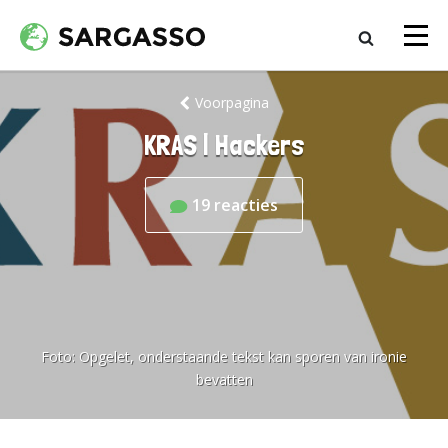
Voorpagina
KRAS | Hackers
19
reacties
Foto:
Opgelet, onderstaande tekst kan sporen van ironie
bevatten