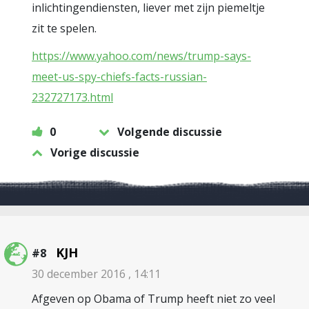
inlichtingendiensten, liever met zijn piemeltje
zit te spelen.
https://www.yahoo.com/news/trump-says-
meet-us-spy-chiefs-facts-russian-
232727173.html
0
Volgende discussie
Vorige discussie
KJH
#8
30 december 2016 , 14:11
Afgeven op Obama of Trump heeft niet zo veel