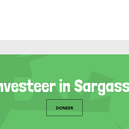
nvesteer in Sargas
DONEER