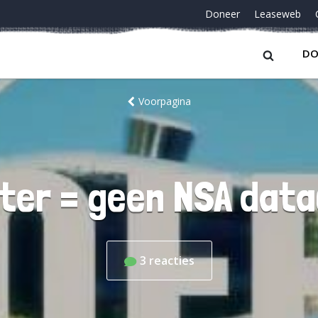
Doneer
Leaseweb
DO
Voorpagina
ter = geen NSA dat
3
reacties