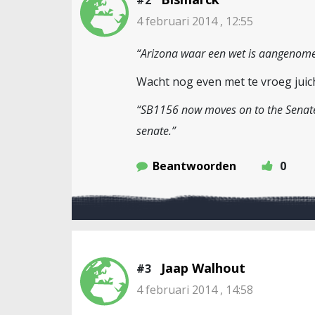
#2
4 februari 2014 , 12:55
“Arizona waar een wet is aangenom
Wacht nog even met te vroeg juic
“SB1156 now moves on to the Senate R
senate.”
Beantwoorden
0
Jaap Walhout
#3
4 februari 2014 , 14:58