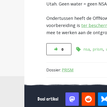
Utah. Geen water = geen NSA
Ondertussen heeft de OffNow 
voorbereiding is
ter bescher
mee te werken aan de ontgro
nsa
prism
0
Dossier:
PRISM
Deel artikel