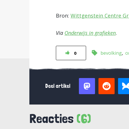
Bron:
Wittgenstein Centre Gr
Via
Onderwijs in grafieken
.
bevolking
o
0
Deel artikel
Reacties
(6)