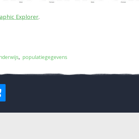
aphic Explorer
.
nderwijs
populatiegegevens