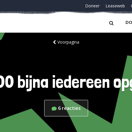
Doneer
Leaseweb
DO
Voorpagina
00 bijna iedereen op
6
reacties