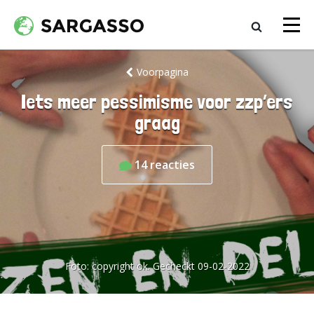
Voorpagina
Iets meer pessimisme voor zzp’ers
graag
14
reacties
Foto:
copyright ok. Gecheckt 09-02-2022