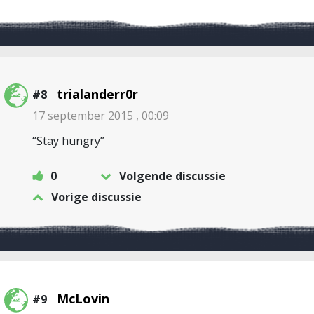
trialanderr0r
#8
17 september 2015 , 00:09
“Stay hungry”
0
Volgende discussie
Vorige discussie
McLovin
#9