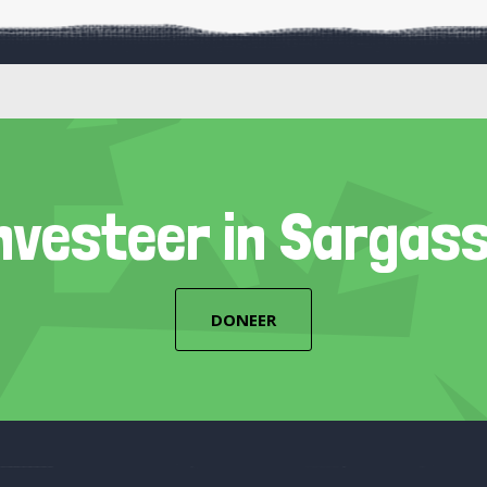
nvesteer in Sargas
DONEER