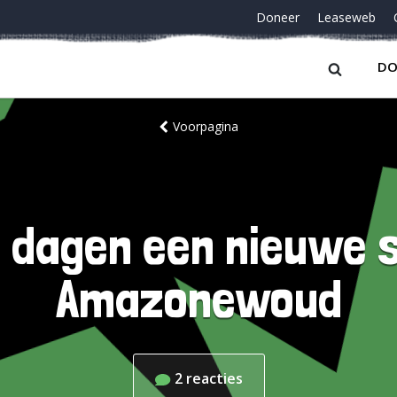
Doneer
Leaseweb
DO
Voorpagina
e dagen een nieuwe s
Amazonewoud
2
reacties