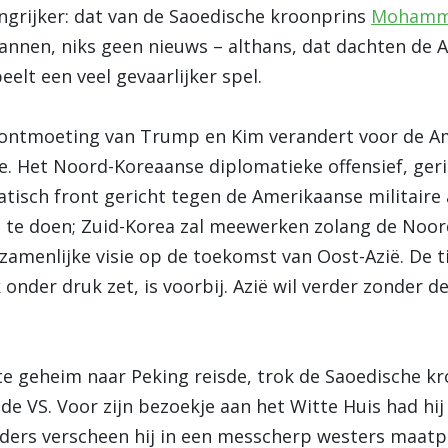
angrijker: dat van de Saoedische kroonprins
Mohamme
annen, niks geen nieuws – althans, dat dachten de 
elt een veel gevaarlijker spel.
pontmoeting van Trump en Kim verandert voor de A
. Het Noord-Koreaanse diplomatieke offensief, geri
atisch front gericht tegen de Amerikaanse militaire
e te doen; Zuid-Korea zal meewerken zolang de Noor
ezamenlijke visie op de toekomst van Oost-Azië. De t
nder druk zet, is voorbij. Azië wil verder zonder d
pste geheim naar Peking reisde, trok de Saoedische
e VS. Voor zijn bezoekje aan het Witte Huis had hij
lders verscheen hij in een messcherp westers maat