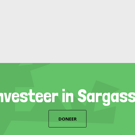
nvesteer in Sargas
DONEER