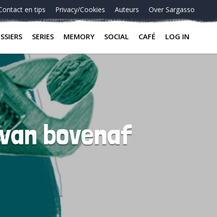
Contact en tips
Privacy/Cookies
Auteurs
Over Sargasso
SSIERS
SERIES
MEMORY
SOCIAL
CAFÉ
LOG IN
 van bovenaf