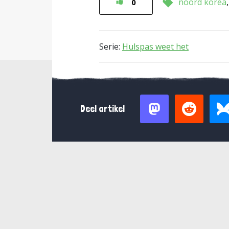
noord korea
0
Serie:
Hulspas weet het
Deel artikel