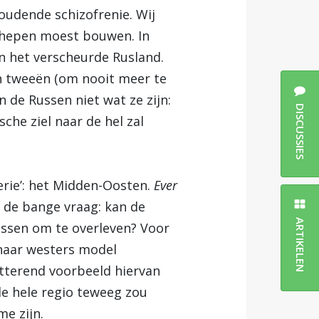
oudende schizofrenie. Wij
schepen moest bouwen. In
an het verscheurde Rusland.
n tweeën (om nooit meer te
 de Russen niet wat ze zijn:
DISCUSSIES
che ziel naar de hel zal
erie’: het Midden-Oosten.
Ever
 de bange vraag: kan de
ARTIKELEN
assen om te overleven? Voor
 naar westers model
hitterend voorbeeld hiervan
de hele regio teweeg zou
e zijn.