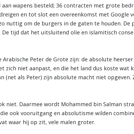
rd aan wapens besteld; 36 contracten met grote bedr
edreigen en tot slot een overeenkomst met Google v
zo nuttig om de burgers in de gaten te houden. De p
De tijd dat het uitsluitend olie en islamitisch cons
rabische Peter de Grote zijn: de absolute heerser 
het zich niet aanpast, en die het land dus koste wat
an (net als Peter) zijn absolute macht niet opgeven
ok niet. Daarmee wordt Mohammed bin Salman straks
 die ook vooruitgang en absolutisme wilden combine
vat waar hij op zit, vele malen groter.