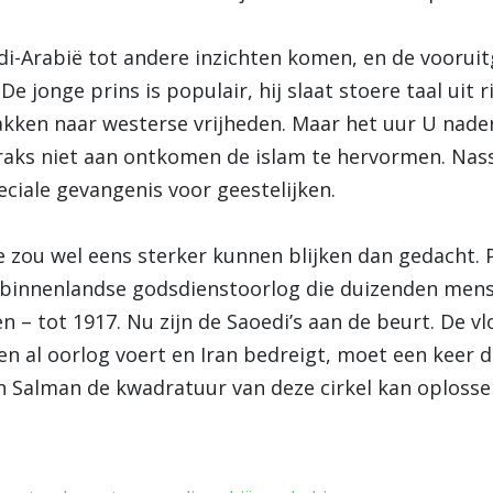
aoedi-Arabië tot andere inzichten komen, en de voor
 De jonge prins is populair, hij slaat stoere taal uit r
akken naar westerse vrijheden. Maar het uur U nader
ks niet aan ontkomen de islam te hervormen. Nass
iale gevangenis voor geestelijken.
e zou wel eens sterker kunnen blijken dan gedacht.
 binnenlandse godsdienstoorlog die duizenden mens
en – tot 1917. Nu zijn de Saoedi’s aan de beurt. De 
en al oorlog voert en Iran bedreigt, moet een keer 
 Salman de kwadratuur van deze cirkel kan oplossen