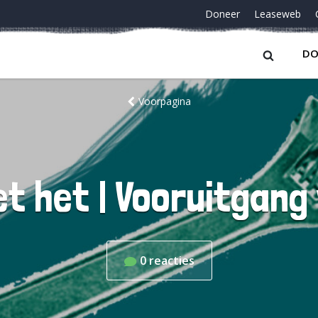
Doneer
Leaseweb
DO
Voorpagina
t het | Vooruitgang
0
reacties