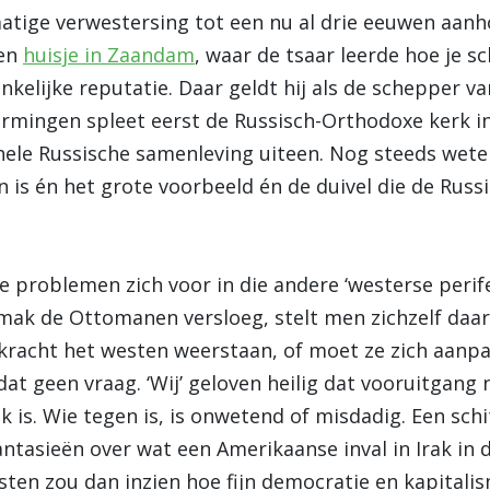
atige verwestersing tot een nu al drie eeuwen aanh
een
huisje in Zaandam
, waar de tsaar leerde hoe je 
kelijke reputatie. Daar geldt hij als de schepper v
rmingen spleet eerst de Russisch-Orthodoxe kerk i
 hele Russische samenleving uiteen. Nog steeds weten
 is én het grote voorbeeld én de duivel die de Russis
e problemen zich voor in die andere ‘westerse perif
k de Ottomanen versloeg, stelt men zichzelf daar
 kracht het westen weerstaan, of moet ze zich aanp
at geen vraag. ‘Wij’ geloven heilig dat vooruitgang
jk is. Wie tegen is, is onwetend of misdadig. Een sc
ntasieën over wat een Amerikaanse inval in Irak in 
ten zou dan inzien hoe fijn democratie en kapitalism