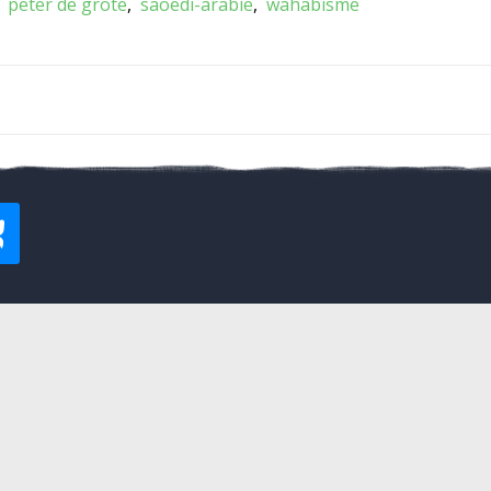
peter de grote
saoedi-arabië
wahabisme