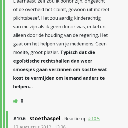
Daarnaast: zelf zou ik donor zijn, ongeacht
of de overheid het claimt, gewoon uit moreel
plichtsbesef. Het zou aardig kinderachtig
van me zijn als ik geen donor was, enkel en
alleen door de houding van de regering. Het
gaat om het helpen van je medemens. Geen
moeite, groot plezier.
Typisch dat die
egoïstische rechtsballen dan weer
smoesjes gaan verzinnen om kostte wat
kost te vermijden om iemand anders te
helpen…
0
stoethaspel
#10.6
- Reactie op
#10.5
13 augustus 2012 , 13:36