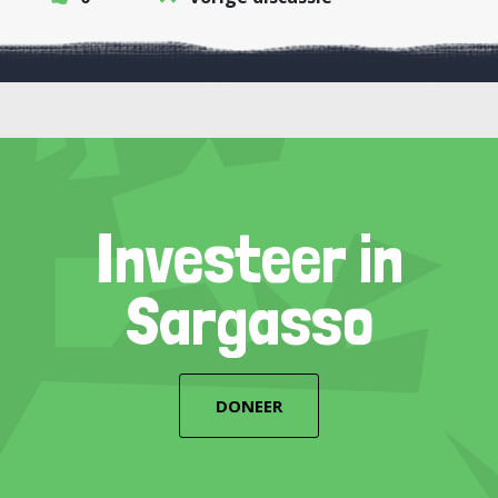
Investeer in
Sargasso
DONEER