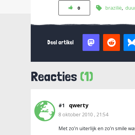
brazilië
duu
0
Deel artikel
Reacties
(1)
qwerty
#1
8 oktober 2010 , 21:54
Met zo’n uiterlijk en zo’n smile w