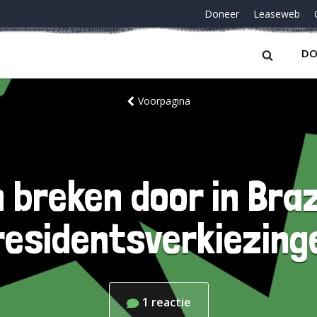
Doneer
Leaseweb
DO
Voorpagina
 breken door in Braz
residentsverkiezing
1
reactie