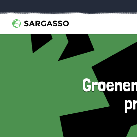
Groenen
p