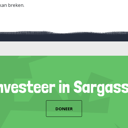
 kan breken.
nvesteer in Sargas
DONEER