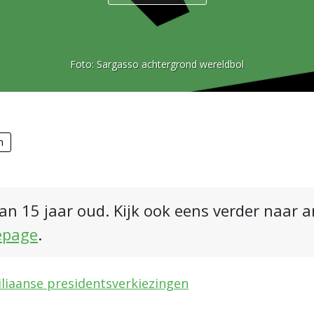
Foto:
Sargasso achtergrond wereldbol
n
an 15 jaar oud. Kijk ook eens verder naar 
epage
.
liaanse presidentsverkiezingen