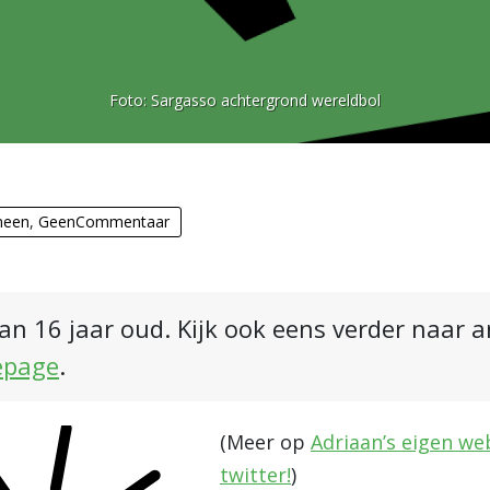
Foto:
Sargasso achtergrond wereldbol
meen
,
GeenCommentaar
an 16 jaar oud. Kijk ook eens verder naar 
epage
.
(Meer op
Adriaan’s eigen we
twitter!
)