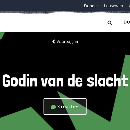
Doneer
Leaseweb
DO
Voorpagina
Godin van de slacht
3
reacties