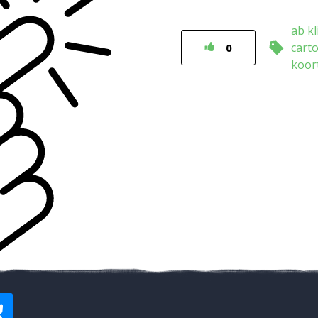
ab kl
cart
0
koor