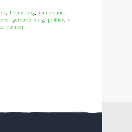
ink
besmetting
binnenland
oons
gerda verburg
politiek
q-
ts
ruimen