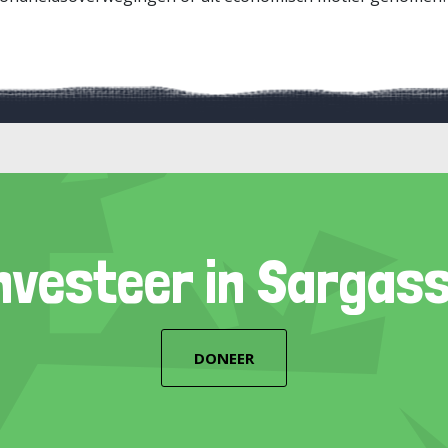
nvesteer in Sargas
DONEER