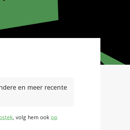
andere en meer recente
bstek
, volg hem ook
op