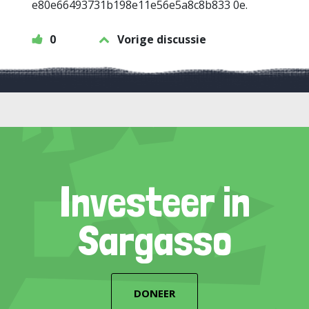
e80e66493731b198e11e56e5a8c8b833 0e.
0
Vorige discussie
Investeer in
Sargasso
DONEER