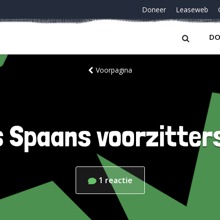
Doneer
Leaseweb
DO
Voorpagina
s Spaans voorzitter
1
reactie