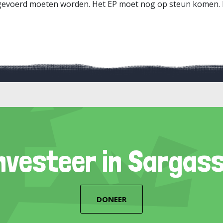
tgevoerd moeten worden. Het EP moet nog op steun komen. M
nvesteer in Sargas
DONEER