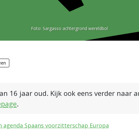
Foto:
Sargasso achtergrond wereldbol
een
an 16 jaar oud. Kijk ook eens verder naar 
epage
.
in agenda Spaans voorzitterschap Europa