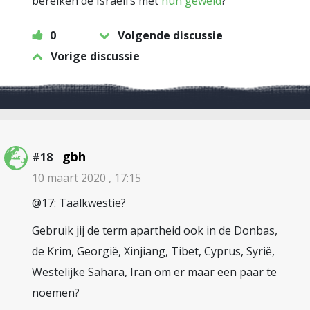
bereiken de Israëli’s met
hun geweld
?
0
Volgende discussie
Vorige discussie
gbh
#18
10 maart 2020 , 17:15
@17: Taalkwestie?
Gebruik jij de term apartheid ook in de Donbas,
de Krim, Georgië, Xinjiang, Tibet, Cyprus, Syrië,
Westelijke Sahara, Iran om er maar een paar te
noemen?