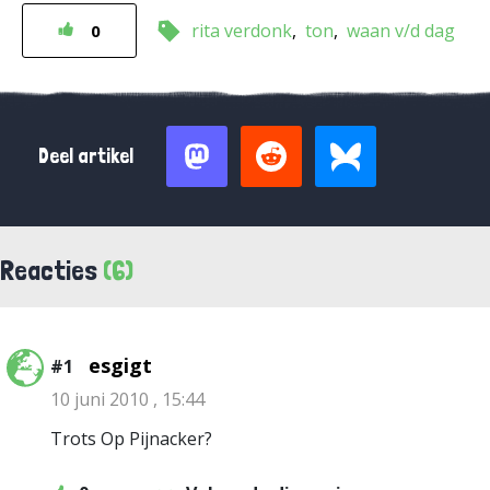
rita verdonk
ton
waan v/d dag
0
Deel artikel
Reacties
(6)
esgigt
#1
10 juni 2010 , 15:44
Trots Op Pijnacker?