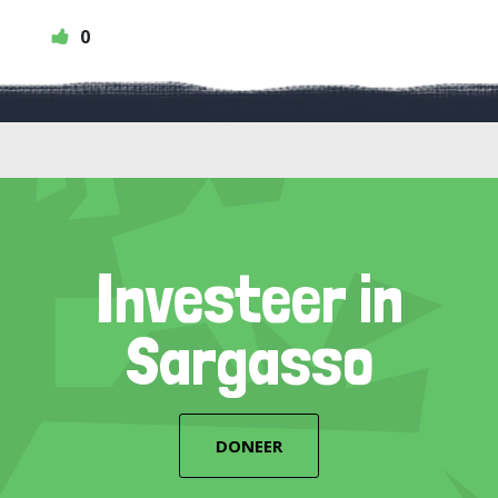
0
Investeer in
Sargasso
DONEER