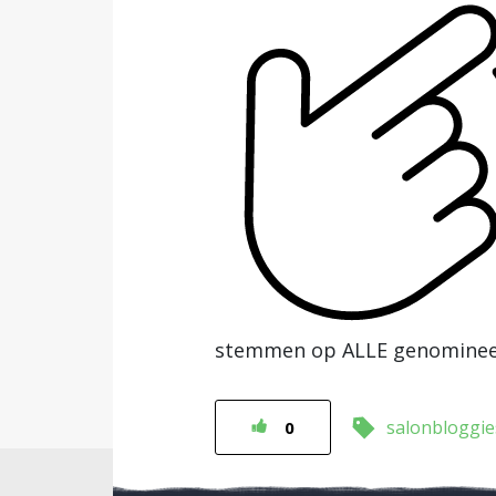
stemmen op ALLE genomineerd
salonbloggie
0