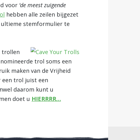
md voor
‘de meest zuigende
ol
hebben alle zeilen bijgezet
t ultieme stemformulier te
trollen
genomineerde trol soms een
bruik maken van de Vrijheid
 een trol juist een
Enwel daarom kunt u
mmen doet u
HIERRRR…