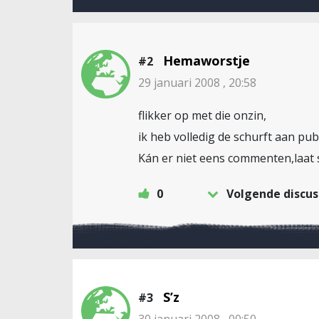
Hemaworstje
#2
29 januari 2008 , 20:58
flikker op met die onzin,
ik heb volledig de schurft aan pu
Kán er niet eens commenten,laat st
0
Volgende discus
S’z
#3