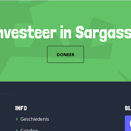
nvesteer in Sargas
DONEER
INFO
BL
Geschiedenis
Colofon