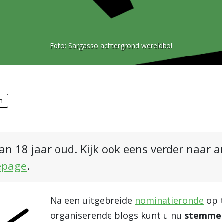
Foto:
Sargasso achtergrond wereldbol
n
an 18 jaar oud. Kijk ook eens verder naar 
epage
.
Na een uitgebreide
nominatieronde
op t
organiserende blogs kunt u nu
stemme