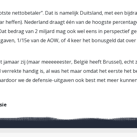
tste nettobetaler”. Dat is namelijk Duitsland, met een bijdra
ar heffen). Nederland draagt één van de hoogste percentage
at bedrag van 2 miljard mag ook wel eens in perspectief ge
gaven, 1/15e van de AOW, of 4 keer het bonusgeld dat over 2
 jamaar zij (maar meeeeeester, België heeft Brussel), echt z
l verrekte handig is, al was het maar omdat het eerste het b
aardoor we de defensie-uitgaven ook best met meer kunnen
sie