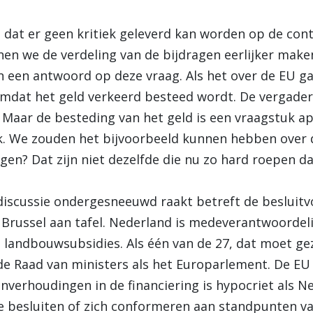
n dat er geen kritiek geleverd kan worden op de con
nen we de verdeling van de bijdragen eerlijker make
 een antwoord op deze vraag. Als het over de EU g
 omdat het geld verkeerd besteed wordt. De vergade
 Maar de besteding van het geld is een vraagstuk ap
k. We zouden het bijvoorbeeld kunnen hebben over 
igen? Dat zijn niet dezelfde die nu zo hard roepen da
 discussie ondergesneeuwd raakt betreft de beslui
n Brussel aan tafel. Nederland is medeverantwoordeli
landbouwsubsidies. Als één van de 27, dat moet ge
de Raad van ministers als het Europarlement. De EU
nverhoudingen in de financiering is hypocriet als Ned
besluiten of zich conformeren aan standpunten va