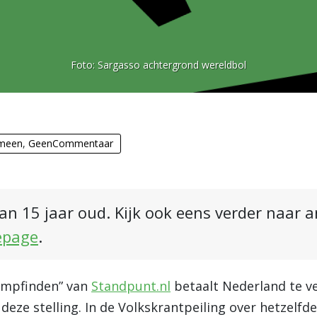
Foto:
Sargasso achtergrond wereldbol
meen
,
GeenCommentaar
an 15 jaar oud. Kijk ook eens verder naar 
epage
.
empfinden” van
Standpunt.nl
betaalt Nederland te ve
 deze stelling. In de Volkskrantpeiling over hetzelfd