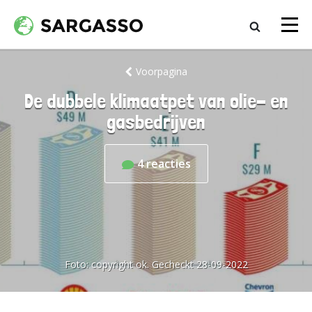
Voorpagina
De dubbele klimaatpet van olie- en
gasbedrijven
4
reacties
Foto:
copyright ok. Gecheckt 28-09-2022