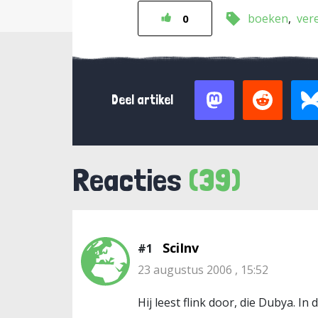
boeken
ver
0
Deel artikel
Reacties
(39)
SciInv
#1
23 augustus 2006 , 15:52
Hij leest flink door, die Dubya. I