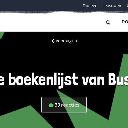
Doneer
Leaseweb
DO
Voorpagina
e boekenlijst van Bu
39
reacties