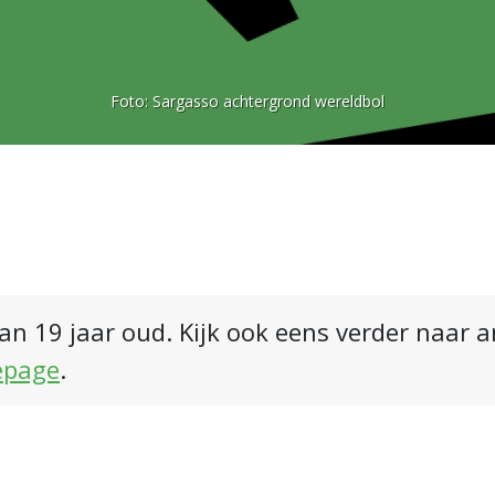
Foto:
Sargasso achtergrond wereldbol
an 19 jaar oud. Kijk ook eens verder naar 
epage
.