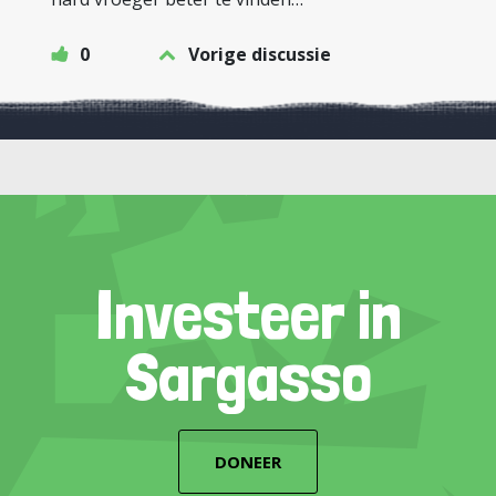
0
Vorige discussie
Investeer in
Sargasso
DONEER