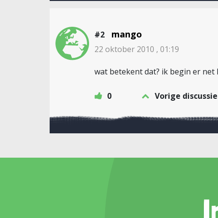
mango
#2
22 oktober 2010 , 01:19
wat betekent dat? ik begin er net
0
Vorige discussie
I