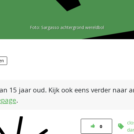
Foto:
Sargasso achtergrond wereldbol
en
an 15 jaar oud. Kijk ook eens verder naar 
epage
.
clo
0
da