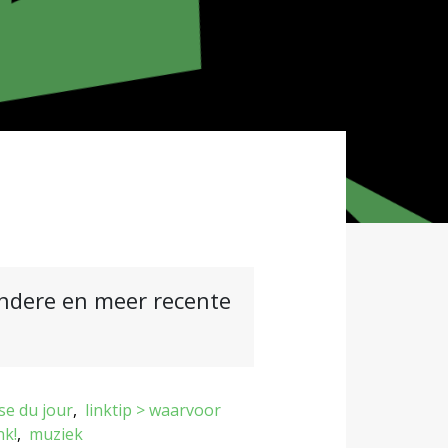
andere en meer recente
se du jour
linktip > waarvoor
nk!
muziek