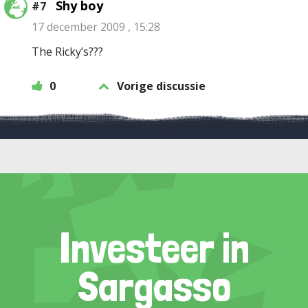
Shy boy
#7
17 december 2009 , 15:28
The Ricky’s???
0
Vorige discussie
Investeer in
Sargasso