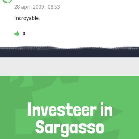
28 april 2009 , 08:53
Incroyable.
0
Investeer in
Sargasso