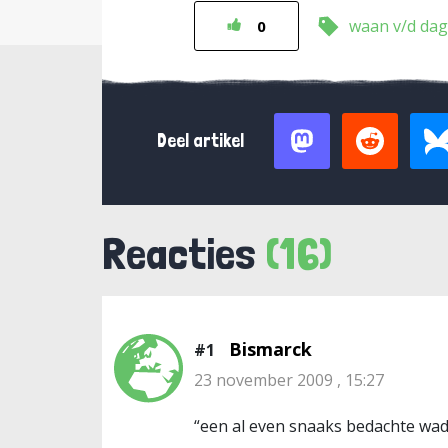
waan v/d dag
0
Deel artikel
Reacties
(16)
Bismarck
#1
23 november 2009 , 15:27
“een al even snaaks bedachte wa