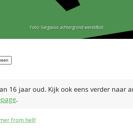
Foto:
Sargasso achtergrond wereldbol
meen
an 16 jaar oud. Kijk ook eens verder naar 
epage
.
mer from hell!