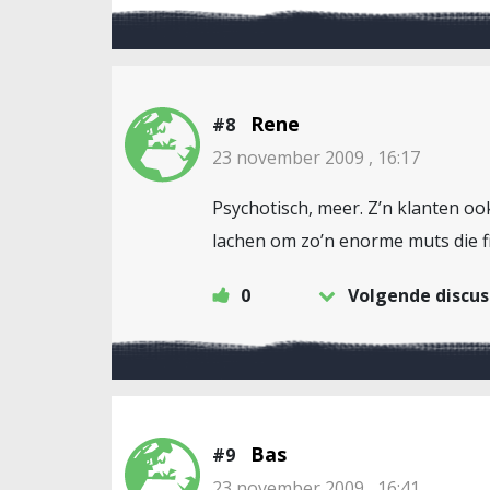
Rene
#8
23 november 2009 , 16:17
Psychotisch, meer. Z’n klanten ook
lachen om zo’n enorme muts die fi
0
Volgende discus
Bas
#9
23 november 2009 , 16:41