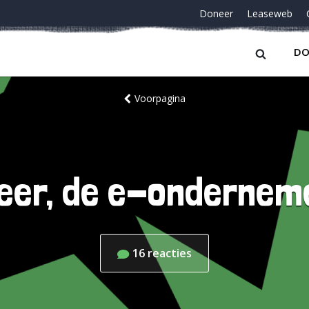
Doneer
Leaseweb
DO
Voorpagina
weer, de e-onderneme
16
reacties