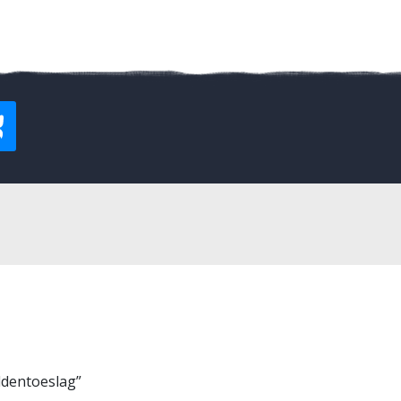
ddentoeslag”