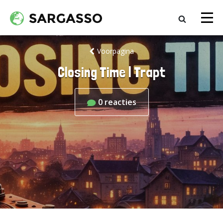
Voorpagina
Closing Time | Trapt
0
reacties