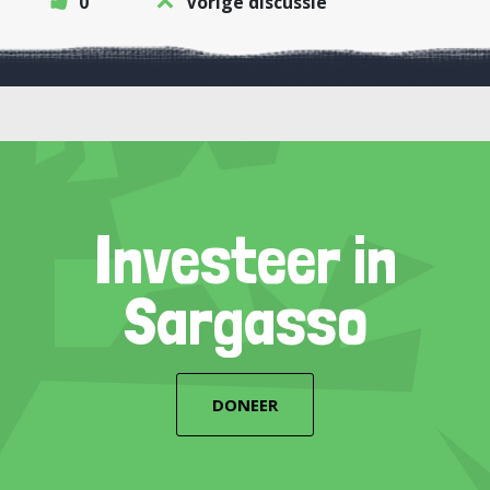
0
Vorige discussie
Investeer in
Sargasso
DONEER