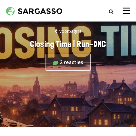
Voorpagina
Closing Time | Run-DMC
2
reacties