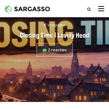
Voorpagina
Closing Time | Lovely Head
2
reacties