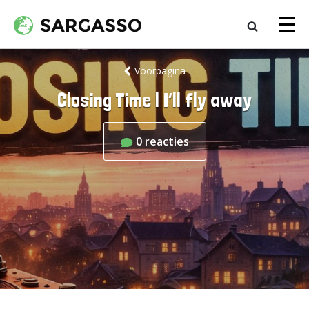
Voorpagina
Closing Time | I’ll fly away
0
reacties