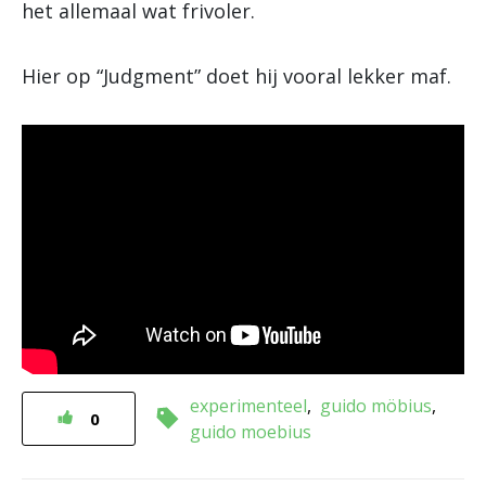
het allemaal wat frivoler.
Hier op “Judgment” doet hij vooral lekker maf.
experimenteel
guido möbius
0
guido moebius