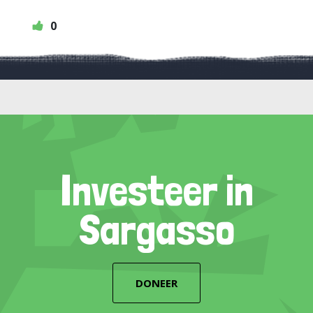
0
Investeer in
Sargasso
DONEER