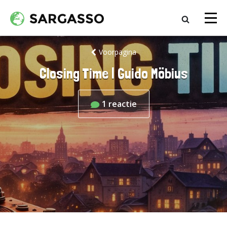
Voorpagina
Closing Time | Guido Möbius
1
reactie