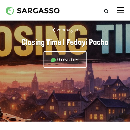
Voorpagina
Closing Time | Fedayi Pacha
0
reacties