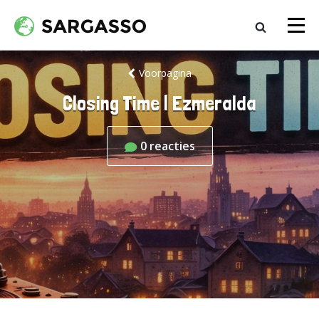
Voorpagina
Closing Time | Ezmeralda
0
reacties