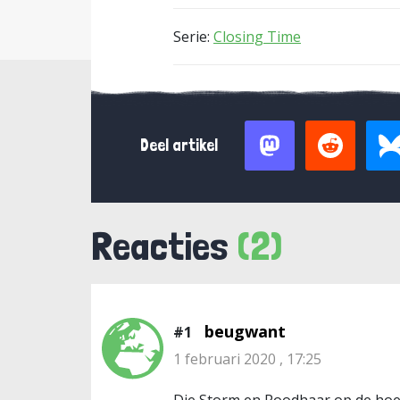
Serie:
Closing Time
Deel artikel
Reacties
(2)
beugwant
#1
1 februari 2020 , 17:25
Die Storm en Roodhaar op de hoes 