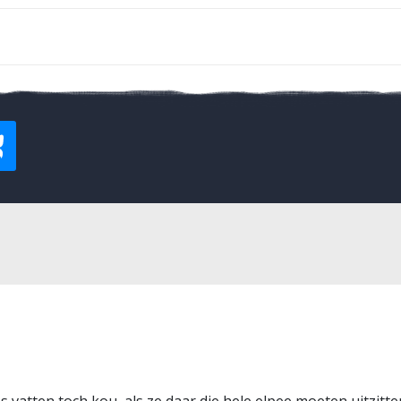
vatten toch kou, als ze daar die hele elpee moeten uitzitte