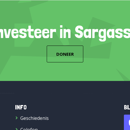
nvesteer in Sargas
DONEER
INFO
BL
Geschiedenis
Colofon