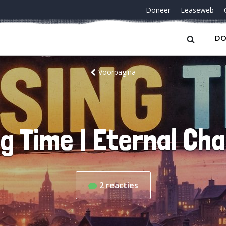
Doneer
Leaseweb
DO
Voorpagina
ng Time | Eternal Ch
2
reacties