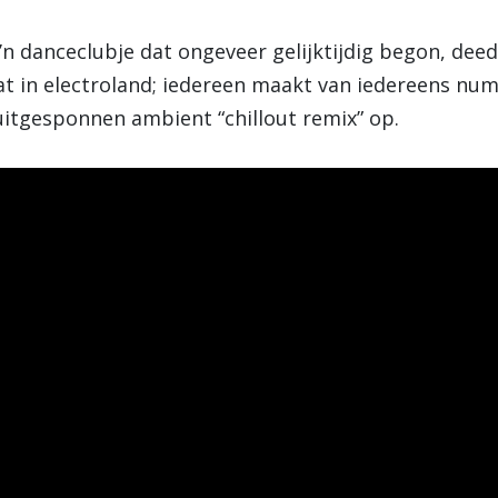
o’n danceclubje dat ongeveer gelijktijdig begon, dee
 in electroland; iedereen maakt van iedereens numm
uitgesponnen ambient “chillout remix” op.