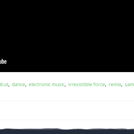
dcut
dance
electronic music
irresistible force
remix
sam