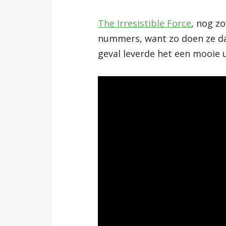
The Irresistible Force
, nog z
nummers, want zo doen ze dat
geval leverde het een mooie 