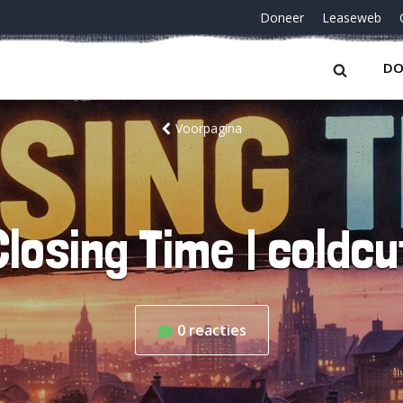
Doneer
Leaseweb
DO
Voorpagina
Closing Time | coldcu
0
reacties