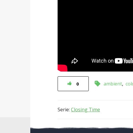
ambient
col
0
Serie:
Closing Time