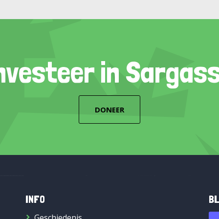
nvesteer in Sargas
DONEER
INFO
BL
Geschiedenis