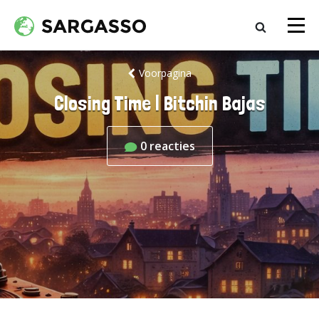
Voorpagina
Closing Time | Bitchin Bajas
0
reacties