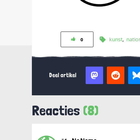
kunst
natio
0
Deel artikel
Reacties
(8)