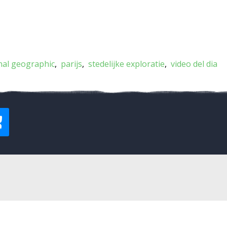
nal geographic
parijs
stedelijke exploratie
video del dia