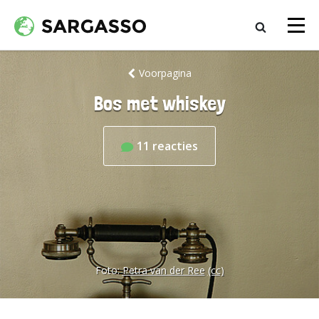
Voorpagina
Bos met whiskey
11
reacties
Foto:
Petra van der Ree
(cc)