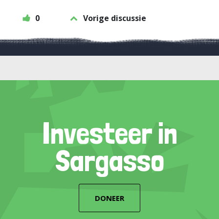
0
Vorige discussie
Investeer in
Sargasso
DONEER