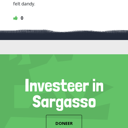
felt dandy.
0
Investeer in
Sargasso
DONEER