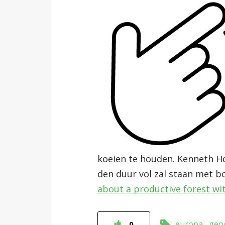
koeien te houden. Kenneth Ho
den duur vol zal staan met 
about a productive forest wi
europa
geo
0