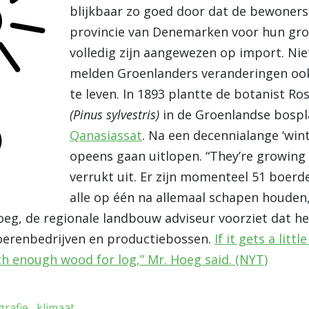
blijkbaar zo goed door dat de bewoner
provincie van Denemarken voor hun gro
volledig zijn aangewezen op import. Nie
melden Groenlanders veranderingen ook
te leven. In 1893 plantte de botanist R
(Pinus sylvestris)
in de Groenlandse bospl
Qanasiassat
. Na een decennialange ‘win
opeens gaan uitlopen. “They’re growing 
verrukt uit. Er zijn momenteel 51 boer
alle op één na allemaal schapen houden,
eg, de regionale landbouw adviseur voorziet dat h
boerenbedrijven en productiebossen.
If it gets a litt
th enough wood for log,” Mr. Hoeg said. (NYT)
grafie
klimaat