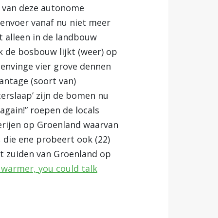
s van deze autonome
envoer vanaf nu niet meer
t alleen in de landbouw
 de bosbouw lijkt (weer) op
osenvinge vier grove dennen
antage (soort van)
terslaap’ zijn de bomen nu
again!” roepen de locals
derijen op Groenland waarvan
 die ene probeert ook (22)
et zuiden van Groenland op
le warmer, you could talk