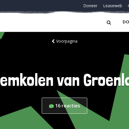
Doneer
Leaseweb
DO
Voorpagina
oemkolen van Groenl
16
reacties