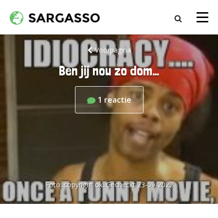
Voorpagina
Ben jij nou zo dom…
1
reactie
Foto:
copyright ok. Gecheckt 23-09-2022