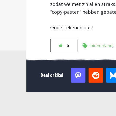
zodat we met z’n allen straks
“copy-pasten” hebben gepate
Ondertekenen dus!
binnenland
0
Deel artikel