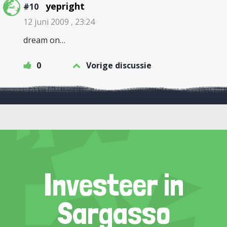
yepright
#10
12 juni 2009 , 23:24
dream on…
0
Vorige discussie
Investeer in
Sargasso